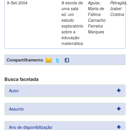
9-Set-2004
A escola de
Aguiar,
Petraglia,
uma sala
Maria de
Izabel
só: um
Fátima
Cristina
estudo
Camacho
exploratório
Ferreira
sobre a
Marques
educação
matemática
Compartilhamento
Busca facetada
Autor
Assunto
Ano de disponibilização