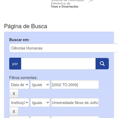
Página de Busca
Buscar em:
por
Filtros correntes: