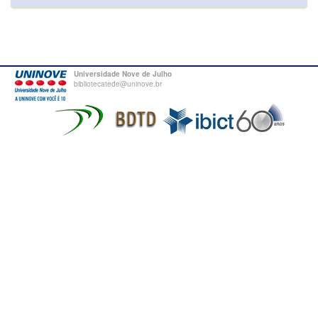
Universidade Nove de Julho
bibliotecatede@uninove.br