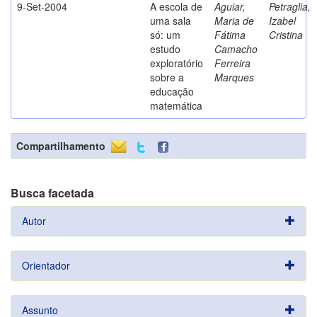
9-Set-2004
A escola de
Aguiar,
Petraglia,
uma sala
Maria de
Izabel
só: um
Fátima
Cristina
estudo
Camacho
exploratório
Ferreira
sobre a
Marques
educação
matemática
Compartilhamento
Busca facetada
Autor
Orientador
Assunto