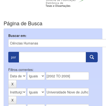
Página de Busca
Buscar em:
por
Filtros correntes: