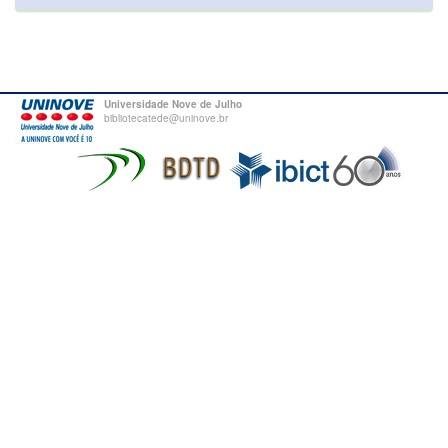
Universidade Nove de Julho
bibliotecatede@uninove.br