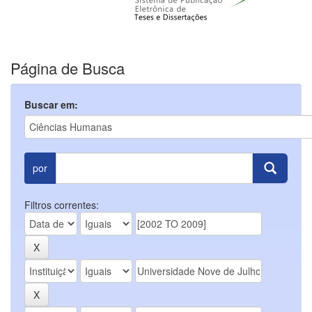
Página de Busca
Buscar em:
por
Filtros correntes: