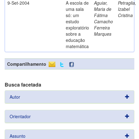
9-Set-2004
A escola de
Aguiar,
Petraglia,
uma sala
Maria de
Izabel
só: um
Fátima
Cristina
estudo
Camacho
exploratório
Ferreira
sobre a
Marques
educação
matemática
Compartilhamento
Busca facetada
Autor
Orientador
Assunto