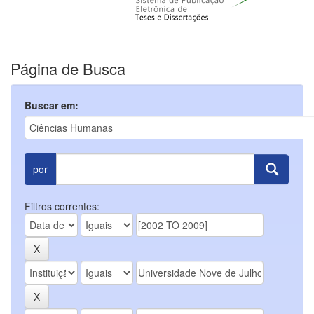
Página de Busca
Buscar em:
por
Filtros correntes: