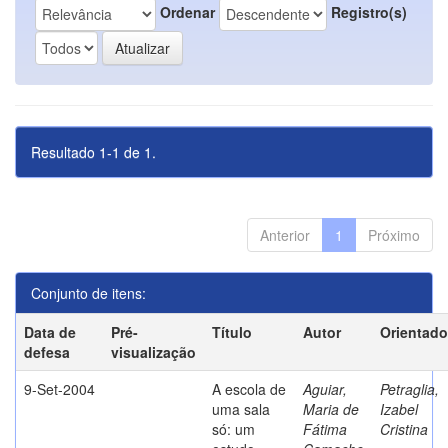
Ordenar
Registro(s)
Resultado 1-1 de 1.
Anterior
1
Próximo
Conjunto de itens:
Data de
Pré-
Título
Autor
Orientado
defesa
visualização
9-Set-2004
A escola de
Aguiar,
Petraglia,
uma sala
Maria de
Izabel
só: um
Fátima
Cristina