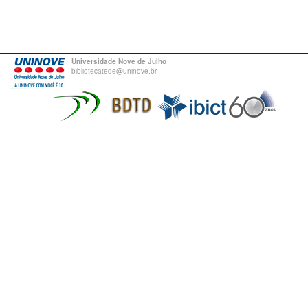
Universidade Nove de Julho
bibliotecatede@uninove.br