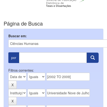
Página de Busca
Buscar em:
por
Filtros correntes: