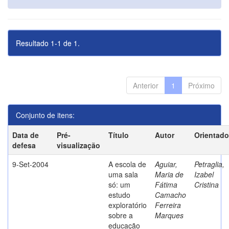
Resultado 1-1 de 1.
Anterior
1
Próximo
Conjunto de itens:
Data de
Pré-
Título
Autor
Orientado
defesa
visualização
9-Set-2004
A escola de
Aguiar,
Petraglia,
uma sala
Maria de
Izabel
só: um
Fátima
Cristina
estudo
Camacho
exploratório
Ferreira
sobre a
Marques
educação