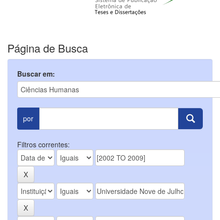
Página de Busca
Buscar em:
por
Filtros correntes: