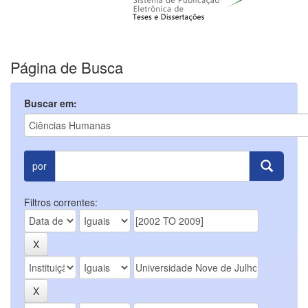
Página de Busca
Buscar em:
por
Filtros correntes: