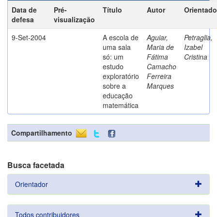
Data de
Pré-
Título
Autor
Orientado
defesa
visualização
9-Set-2004
A escola de
Aguiar,
Petraglia,
uma sala
Maria de
Izabel
só: um
Fátima
Cristina
estudo
Camacho
exploratório
Ferreira
sobre a
Marques
educação
matemática
Compartilhamento
Busca facetada
Orientador
Todos contribuidores