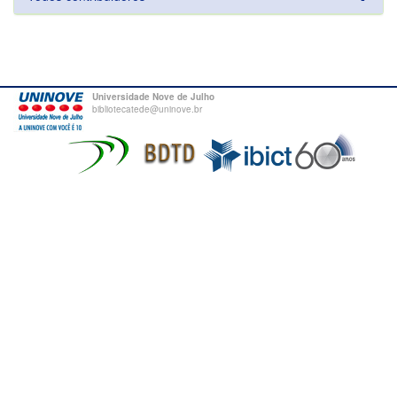
Universidade Nove de Julho
bibliotecatede@uninove.br