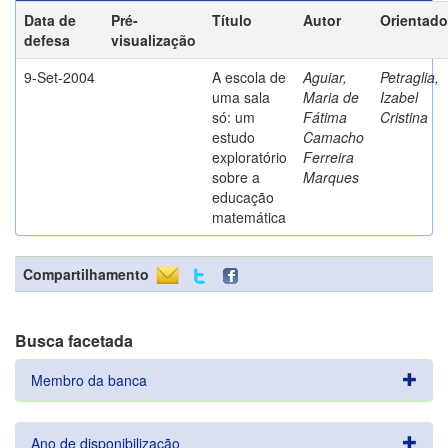
Data de
Pré-
Título
Autor
Orientado
defesa
visualização
9-Set-2004
A escola de
Aguiar,
Petraglia,
uma sala
Maria de
Izabel
só: um
Fátima
Cristina
estudo
Camacho
exploratório
Ferreira
sobre a
Marques
educação
matemática
Compartilhamento
Busca facetada
Membro da banca
Ano de disponibilização