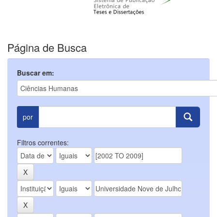
Página de Busca
Buscar em:
por
Filtros correntes: