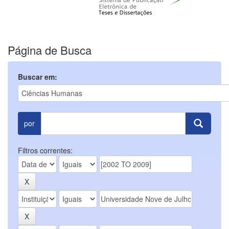
Página de Busca
Buscar em:
por
Filtros correntes: