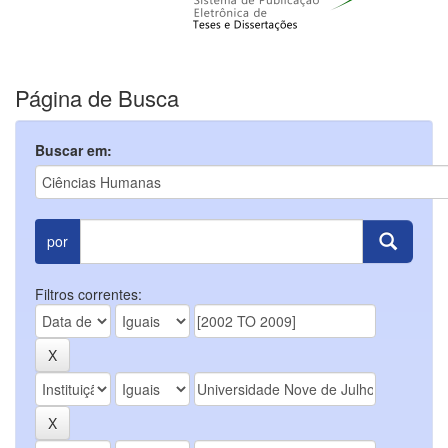
Página de Busca
Buscar em:
por
Filtros correntes: