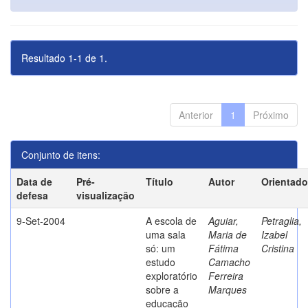
Resultado 1-1 de 1.
Anterior
1
Próximo
Conjunto de itens:
Data de
Pré-
Título
Autor
Orientado
defesa
visualização
9-Set-2004
A escola de
Aguiar,
Petraglia,
uma sala
Maria de
Izabel
só: um
Fátima
Cristina
estudo
Camacho
exploratório
Ferreira
sobre a
Marques
educação