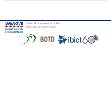
Universidade Nove de Julho
bibliotecatede@uninove.br