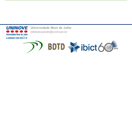
Universidade Nove de Julho
bibliotecatede@uninove.br