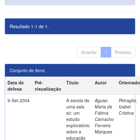
Resultado 1-1 de 1.
Anterior
1
Próximo
Conjunto de itens:
Data de
Pré-
Título
Autor
Orientado
defesa
visualização
9-Set-2004
A escola de
Aguiar,
Petraglia,
uma sala
Maria de
Izabel
só: um
Fátima
Cristina
estudo
Camacho
exploratório
Ferreira
sobre a
Marques
educação