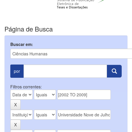
Página de Busca
Buscar em:
por
Filtros correntes: