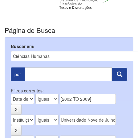
Página de Busca
Buscar em:
por
Filtros correntes: