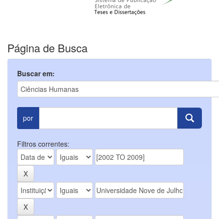
Página de Busca
Buscar em:
por
Filtros correntes: