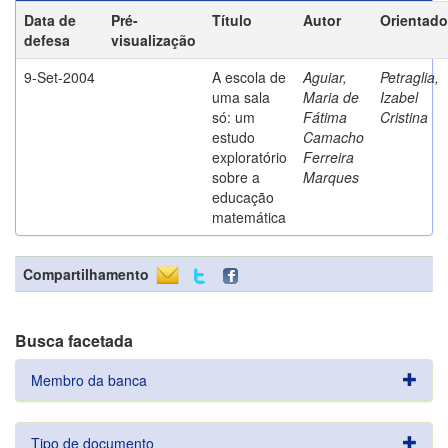
Data de
Pré-
Título
Autor
Orientado
defesa
visualização
9-Set-2004
A escola de
Aguiar,
Petraglia,
uma sala
Maria de
Izabel
só: um
Fátima
Cristina
estudo
Camacho
exploratório
Ferreira
sobre a
Marques
educação
matemática
Compartilhamento
Busca facetada
Membro da banca
Tipo de documento