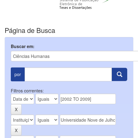
Página de Busca
Buscar em:
por
Filtros correntes: