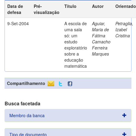
Data de
Pré-
Título
Autor
Orientado
defesa
visualização
9-Set-2004
A escola de
Aguiar,
Petraglia,
uma sala
Maria de
Izabel
só: um
Fátima
Cristina
estudo
Camacho
exploratório
Ferreira
sobre a
Marques
educação
matemática
Compartilhamento
Busca facetada
Membro da banca
Tipo de documento