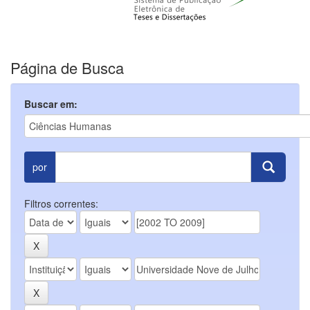
Página de Busca
Buscar em:
por
Filtros correntes: