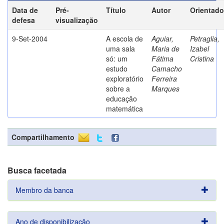
Data de
Pré-
Título
Autor
Orientado
defesa
visualização
9-Set-2004
A escola de
Aguiar,
Petraglia,
uma sala
Maria de
Izabel
só: um
Fátima
Cristina
estudo
Camacho
exploratório
Ferreira
sobre a
Marques
educação
matemática
Compartilhamento
Busca facetada
Membro da banca
Ano de disponibilização