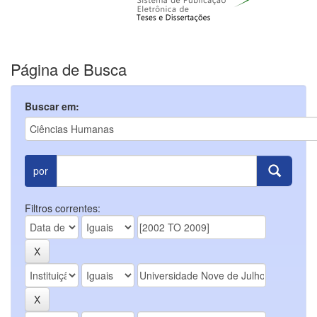
Página de Busca
Buscar em:
por
Filtros correntes: