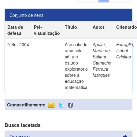
Conjunto de itens:
Data de
Pré-
Título
Autor
Orientado
defesa
visualização
9-Set-2004
A escola de
Aguiar,
Petraglia,
uma sala
Maria de
Izabel
só: um
Fátima
Cristina
estudo
Camacho
exploratório
Ferreira
sobre a
Marques
educação
matemática
Compartilhamento
Busca facetada