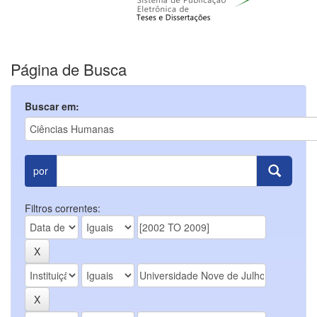
Página de Busca
Buscar em:
por
Filtros correntes: