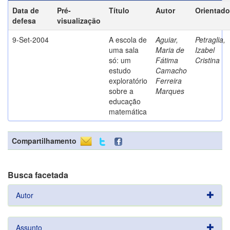
Data de
Pré-
Título
Autor
Orientado
defesa
visualização
9-Set-2004
A escola de
Aguiar,
Petraglia,
uma sala
Maria de
Izabel
só: um
Fátima
Cristina
estudo
Camacho
exploratório
Ferreira
sobre a
Marques
educação
matemática
Compartilhamento
Busca facetada
Autor
Assunto