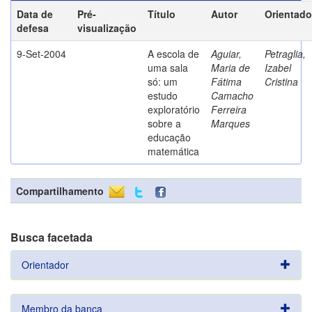
Data de
Pré-
Título
Autor
Orientado
defesa
visualização
9-Set-2004
A escola de
Aguiar,
Petraglia,
uma sala
Maria de
Izabel
só: um
Fátima
Cristina
estudo
Camacho
exploratório
Ferreira
sobre a
Marques
educação
matemática
Compartilhamento
Busca facetada
Orientador
Membro da banca