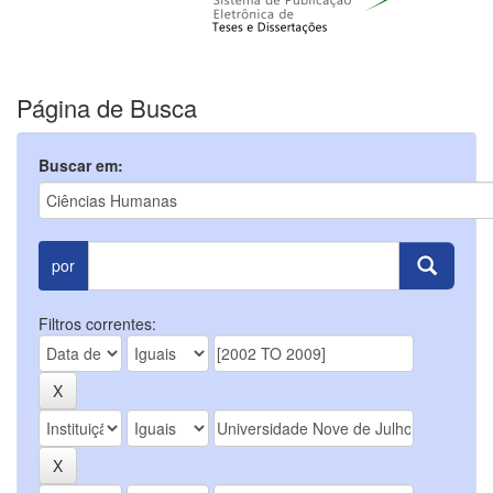
Página de Busca
Buscar em:
por
Filtros correntes: