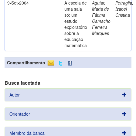
9-Set-2004
A escola de
Aguiar,
Petraglia,
uma sala
Maria de
Izabel
só: um
Fátima
Cristina
estudo
Camacho
exploratório
Ferreira
sobre a
Marques
educação
matemática
Compartilhamento
Busca facetada
Autor
Orientador
Membro da banca