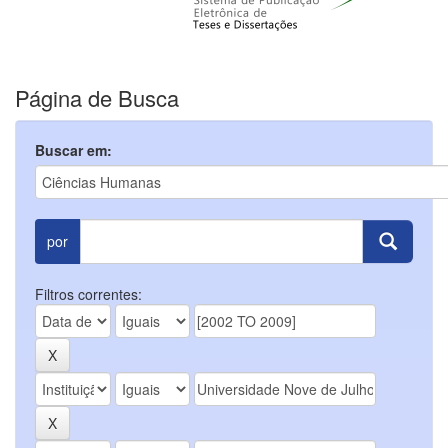
Página de Busca
Buscar em:
por
Filtros correntes: