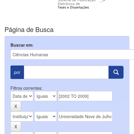
Página de Busca
Buscar em:
por
Filtros correntes: