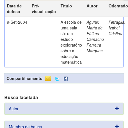
Data de
Pré-
Título
Autor
Orientado
defesa
visualização
9-Set-2004
A escola de
Aguiar,
Petraglia,
uma sala
Maria de
Izabel
só: um
Fátima
Cristina
estudo
Camacho
exploratório
Ferreira
sobre a
Marques
educação
matemática
Compartilhamento
Busca facetada
Autor
Membro da banca