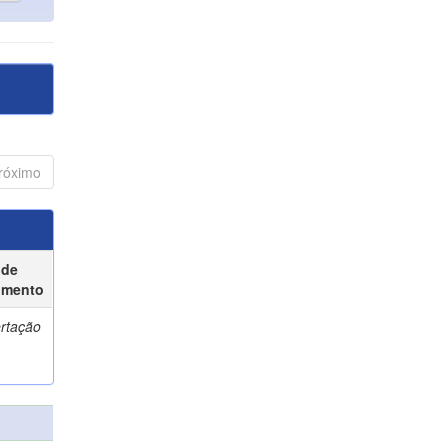
róximo
 de
umento
ertação