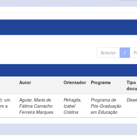
Anterior
1
P
Autor
Orientador
Programa
Tipo
doc
só: um
Aguiar, Maria de
Petraglia,
Programa de
Diss
re a
Fátima Camacho
Izabel
Pós-Graduação
Ferreira Marques
Cristina
em Educação