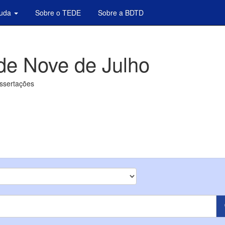
juda
Sobre o TEDE
Sobre a BDTD
de Nove de Julho
issertações