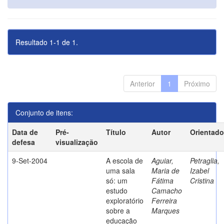
Resultado 1-1 de 1.
Anterior
1
Próximo
Conjunto de itens:
Data de
Pré-
Título
Autor
Orientado
defesa
visualização
9-Set-2004
A escola de
Aguiar,
Petraglia,
uma sala
Maria de
Izabel
só: um
Fátima
Cristina
estudo
Camacho
exploratório
Ferreira
sobre a
Marques
educação