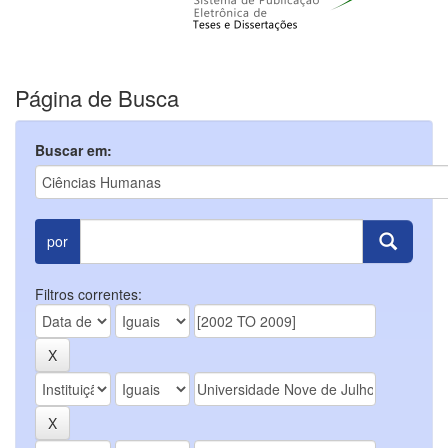
Página de Busca
Buscar em:
por
Filtros correntes: