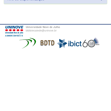
Universidade Nove de Julho
bibliotecatede@uninove.br