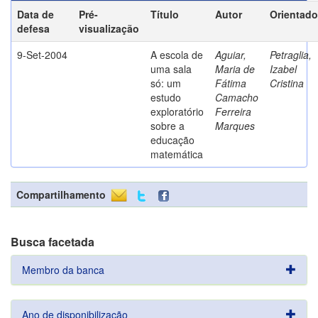
Data de
Pré-
Título
Autor
Orientado
defesa
visualização
9-Set-2004
A escola de
Aguiar,
Petraglia,
uma sala
Maria de
Izabel
só: um
Fátima
Cristina
estudo
Camacho
exploratório
Ferreira
sobre a
Marques
educação
matemática
Compartilhamento
Busca facetada
Membro da banca
Ano de disponibilização