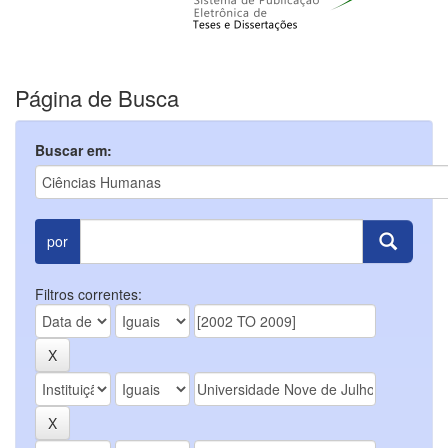
Página de Busca
Buscar em:
por
Filtros correntes: