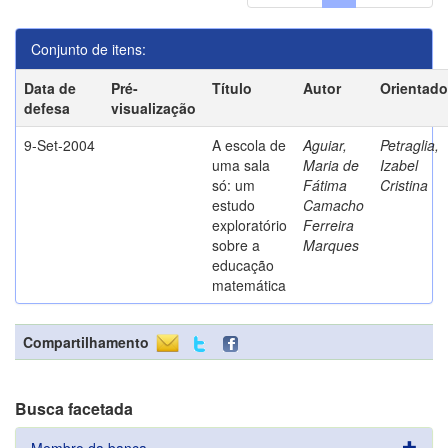
Conjunto de itens:
Data de
Pré-
Título
Autor
Orientado
defesa
visualização
9-Set-2004
A escola de
Aguiar,
Petraglia,
uma sala
Maria de
Izabel
só: um
Fátima
Cristina
estudo
Camacho
exploratório
Ferreira
sobre a
Marques
educação
matemática
Compartilhamento
Busca facetada