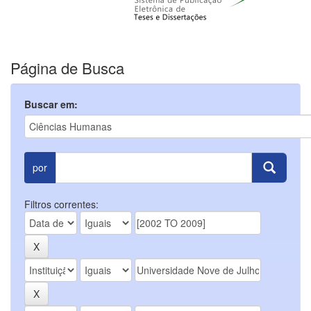
Página de Busca
Buscar em:
por
Filtros correntes: