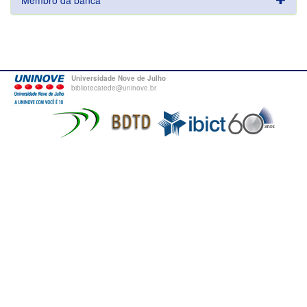
Membro da banca
Universidade Nove de Julho
bibliotecatede@uninove.br