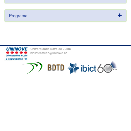
Programa
Universidade Nove de Julho
bibliotecatede@uninove.br