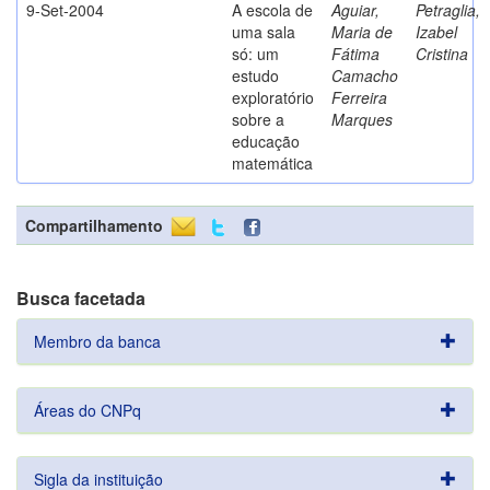
9-Set-2004
A escola de
Aguiar,
Petraglia,
uma sala
Maria de
Izabel
só: um
Fátima
Cristina
estudo
Camacho
exploratório
Ferreira
sobre a
Marques
educação
matemática
Compartilhamento
Busca facetada
Membro da banca
Áreas do CNPq
Sigla da instituição