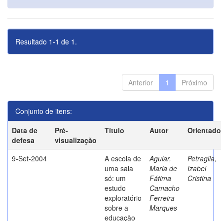
Resultado 1-1 de 1.
Anterior
1
Próximo
Conjunto de itens:
Data de
Pré-
Título
Autor
Orientado
defesa
visualização
9-Set-2004
A escola de
Aguiar,
Petraglia,
uma sala
Maria de
Izabel
só: um
Fátima
Cristina
estudo
Camacho
exploratório
Ferreira
sobre a
Marques
educação