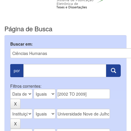
Página de Busca
Buscar em:
por
Filtros correntes: