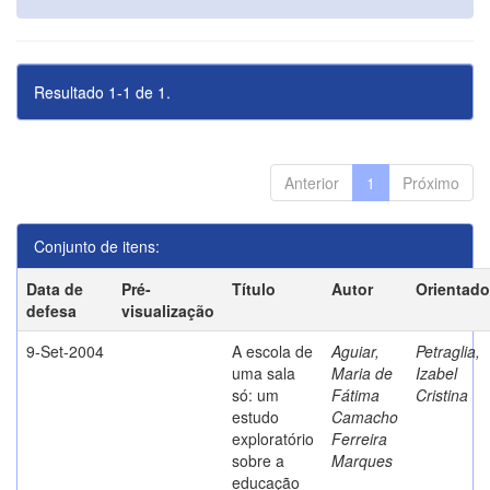
Resultado 1-1 de 1.
Anterior
1
Próximo
Conjunto de itens:
Data de
Pré-
Título
Autor
Orientado
defesa
visualização
9-Set-2004
A escola de
Aguiar,
Petraglia,
uma sala
Maria de
Izabel
só: um
Fátima
Cristina
estudo
Camacho
exploratório
Ferreira
sobre a
Marques
educação