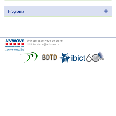
Programa
Universidade Nove de Julho
bibliotecatede@uninove.br