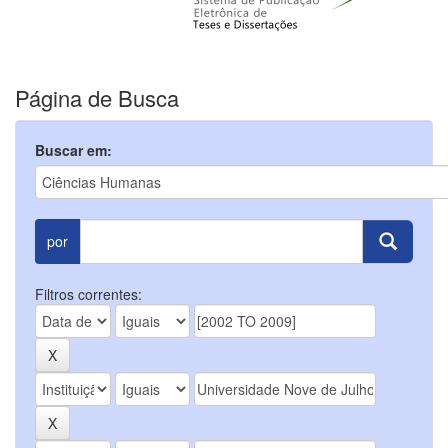
Página de Busca
Buscar em:
por
Filtros correntes: