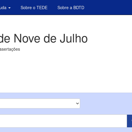
juda
Sobre o TEDE
Sobre a BDTD
de Nove de Julho
issertações