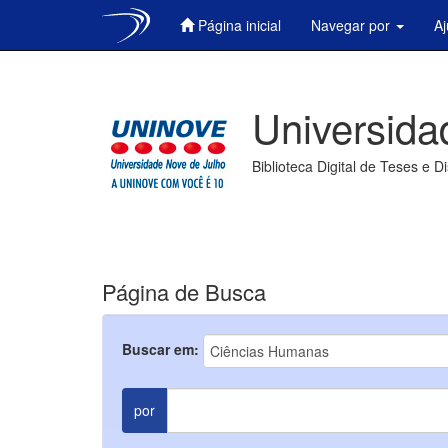
Página inicial
Navegar por
A
Skip
navigation
Universida
Biblioteca Digital de Teses e D
Página de Busca
Buscar em:
por