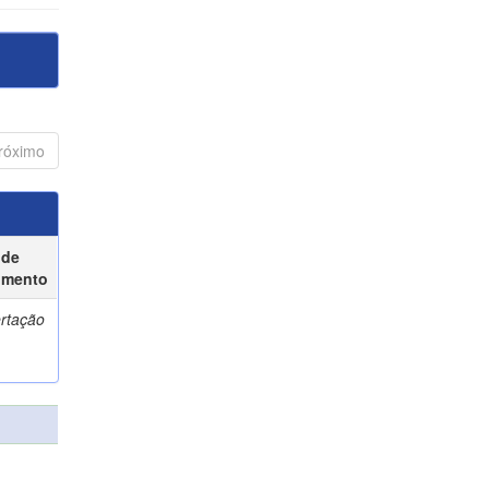
róximo
 de
umento
ertação