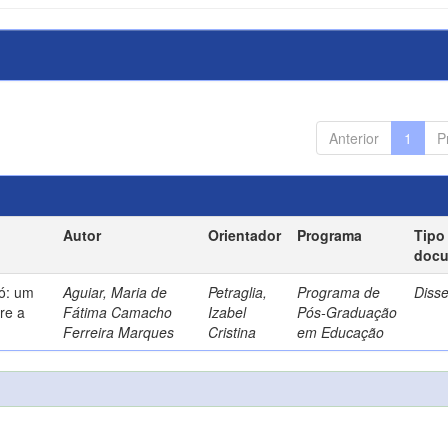
Anterior
1
P
Autor
Orientador
Programa
Tipo
doc
só: um
Aguiar, Maria de
Petraglia,
Programa de
Diss
re a
Fátima Camacho
Izabel
Pós-Graduação
Ferreira Marques
Cristina
em Educação