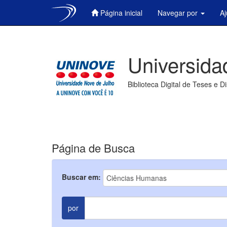
Página inicial
Navegar por
A
Skip
navigation
Universida
Biblioteca Digital de Teses e D
Página de Busca
Buscar em:
por