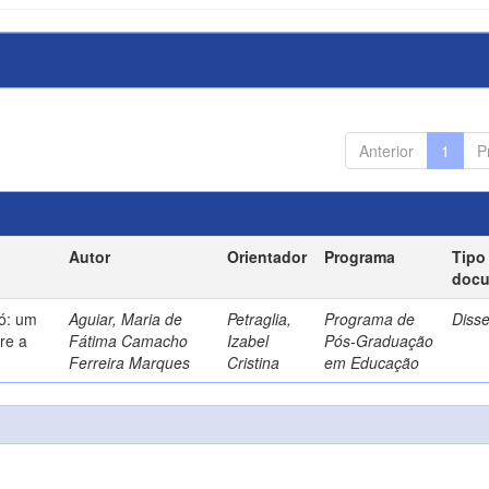
Anterior
1
P
Autor
Orientador
Programa
Tipo
doc
só: um
Aguiar, Maria de
Petraglia,
Programa de
Diss
re a
Fátima Camacho
Izabel
Pós-Graduação
Ferreira Marques
Cristina
em Educação