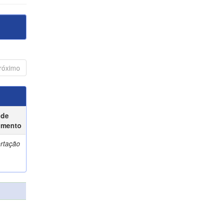
róximo
 de
umento
ertação