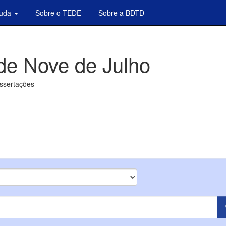
juda
Sobre o TEDE
Sobre a BDTD
de Nove de Julho
issertações