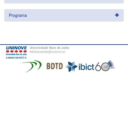
Programa
Universidade Nove de Julho
bibliotecatede@uninove.br