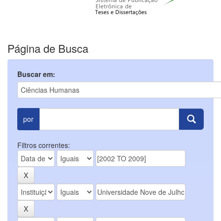
Página de Busca
Buscar em:
por
Filtros correntes: