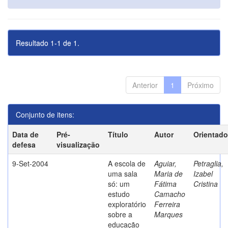
Resultado 1-1 de 1.
Anterior
1
Próximo
Conjunto de itens:
Data de
Pré-
Título
Autor
Orientado
defesa
visualização
9-Set-2004
A escola de
Aguiar,
Petraglia,
uma sala
Maria de
Izabel
só: um
Fátima
Cristina
estudo
Camacho
exploratório
Ferreira
sobre a
Marques
educação