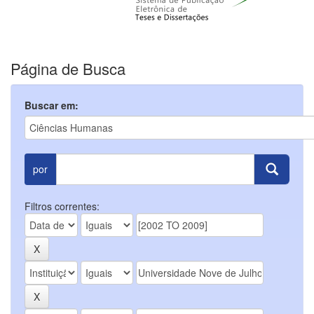
Página de Busca
Buscar em:
por
Filtros correntes: