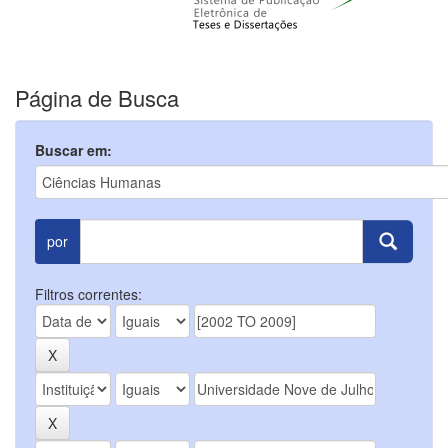
Página de Busca
Buscar em:
por
Filtros correntes: