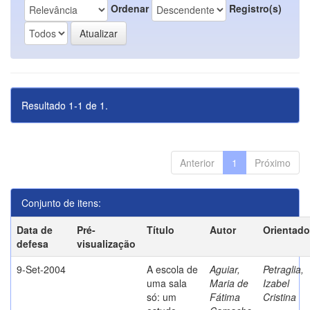
Ordenar
Registro(s)
Resultado 1-1 de 1.
Anterior
1
Próximo
Conjunto de itens:
Data de
Pré-
Título
Autor
Orientado
defesa
visualização
9-Set-2004
A escola de
Aguiar,
Petraglia,
uma sala
Maria de
Izabel
só: um
Fátima
Cristina