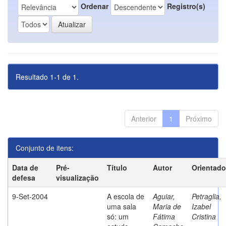
Ordenar
Registro(s)
Resultado 1-1 de 1.
Anterior
1
Próximo
Conjunto de itens:
Data de
Pré-
Título
Autor
Orientado
defesa
visualização
9-Set-2004
A escola de
Aguiar,
Petraglia,
uma sala
Maria de
Izabel
só: um
Fátima
Cristina