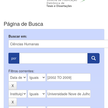
Página de Busca
Buscar em:
por
Filtros correntes: