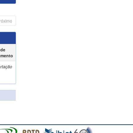
róximo
 de
umento
ertação