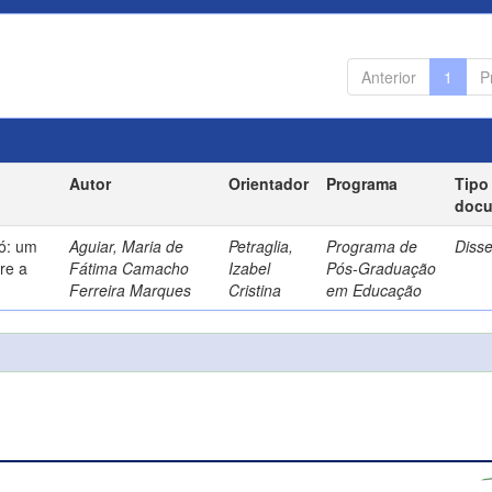
Anterior
1
P
Autor
Orientador
Programa
Tipo
doc
só: um
Aguiar, Maria de
Petraglia,
Programa de
Diss
re a
Fátima Camacho
Izabel
Pós-Graduação
Ferreira Marques
Cristina
em Educação