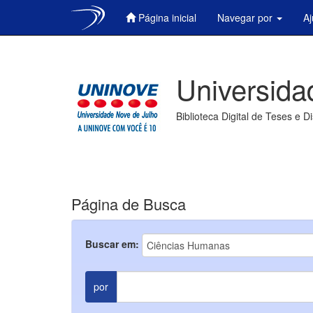
Página inicial
Navegar por
A
Skip
navigation
Universida
Biblioteca Digital de Teses e D
Página de Busca
Buscar em:
por