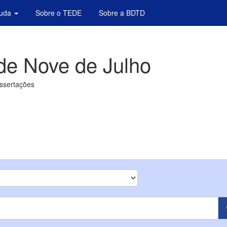
juda
Sobre o TEDE
Sobre a BDTD
de Nove de Julho
issertações