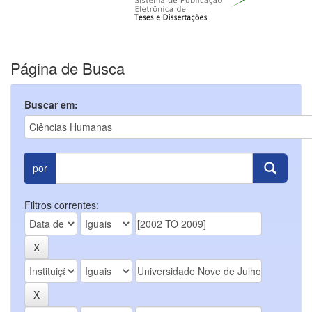
Página de Busca
Buscar em:
por
Filtros correntes: