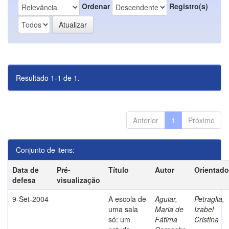
Ordenar
Registro(s)
Resultado 1-1 de 1.
Anterior
1
Próximo
Conjunto de itens:
Data de
Pré-
Título
Autor
Orientado
defesa
visualização
9-Set-2004
A escola de
Aguiar,
Petraglia,
uma sala
Maria de
Izabel
só: um
Fátima
Cristina