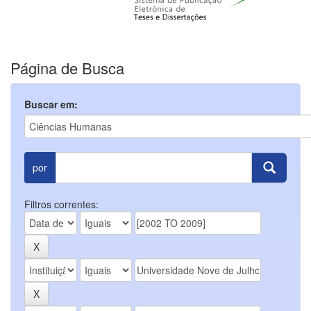
Página de Busca
Buscar em:
por
Filtros correntes: