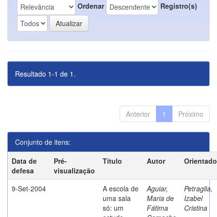
Ordenar
Registro(s)
Resultado 1-1 de 1.
Anterior
1
Próximo
Conjunto de itens:
Data de
Pré-
Título
Autor
Orientado
defesa
visualização
9-Set-2004
A escola de
Aguiar,
Petraglia,
uma sala
Maria de
Izabel
só: um
Fátima
Cristina