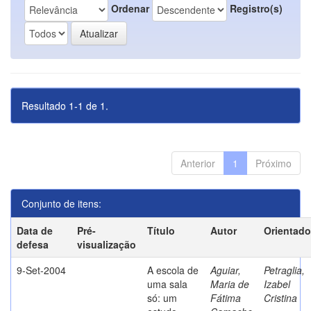
Ordenar
Registro(s)
Resultado 1-1 de 1.
Anterior
1
Próximo
Conjunto de itens:
Data de
Pré-
Título
Autor
Orientado
defesa
visualização
9-Set-2004
A escola de
Aguiar,
Petraglia,
uma sala
Maria de
Izabel
só: um
Fátima
Cristina