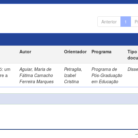
Anterior
1
P
Autor
Orientador
Programa
Tipo
doc
só: um
Aguiar, Maria de
Petraglia,
Programa de
Diss
re a
Fátima Camacho
Izabel
Pós-Graduação
Ferreira Marques
Cristina
em Educação