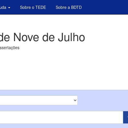
juda
Sobre o TEDE
Sobre a BDTD
de Nove de Julho
issertações