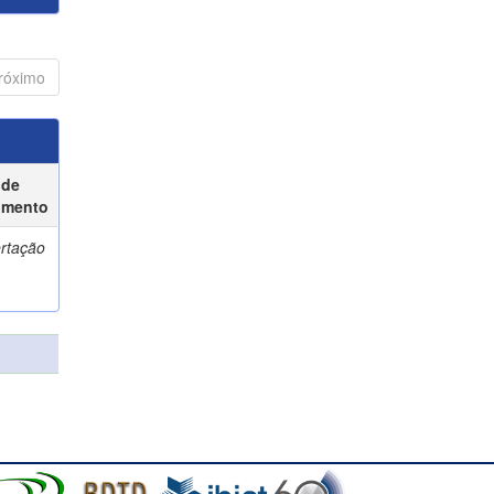
róximo
 de
umento
ertação