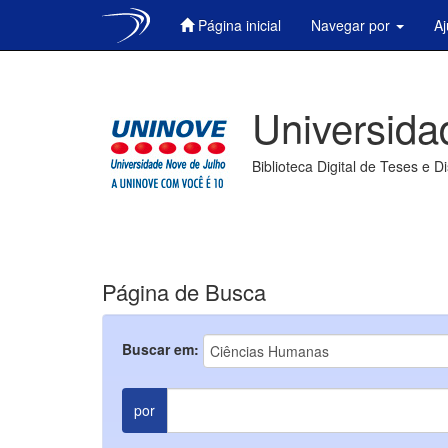
Página inicial
Navegar por
A
Skip
navigation
Universida
Biblioteca Digital de Teses e D
Página de Busca
Buscar em:
por