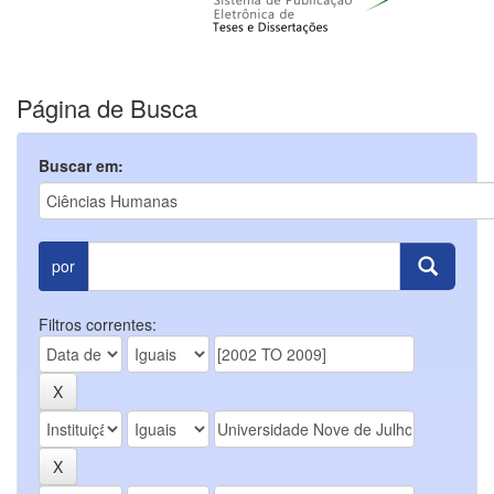
Página de Busca
Buscar em:
por
Filtros correntes: