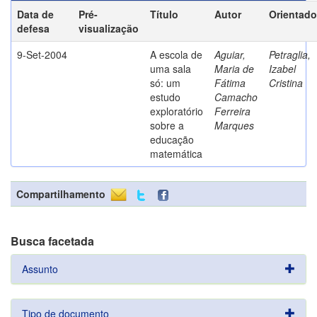
Data de
Pré-
Título
Autor
Orientado
defesa
visualização
9-Set-2004
A escola de
Aguiar,
Petraglia,
uma sala
Maria de
Izabel
só: um
Fátima
Cristina
estudo
Camacho
exploratório
Ferreira
sobre a
Marques
educação
matemática
Compartilhamento
Busca facetada
Assunto
Tipo de documento