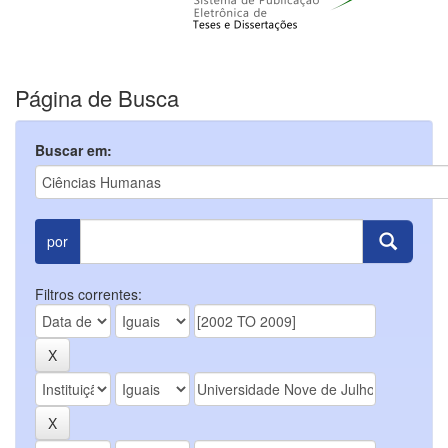
Página de Busca
Buscar em:
por
Filtros correntes: