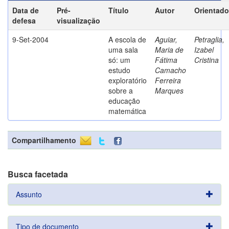
Data de
Pré-
Título
Autor
Orientado
defesa
visualização
9-Set-2004
A escola de
Aguiar,
Petraglia,
uma sala
Maria de
Izabel
só: um
Fátima
Cristina
estudo
Camacho
exploratório
Ferreira
sobre a
Marques
educação
matemática
Compartilhamento
Busca facetada
Assunto
Tipo de documento