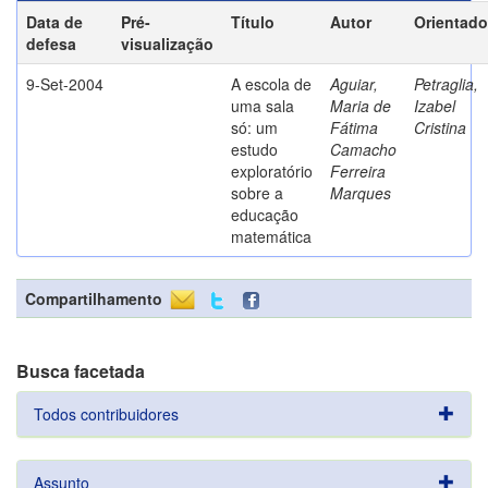
Data de
Pré-
Título
Autor
Orientado
defesa
visualização
9-Set-2004
A escola de
Aguiar,
Petraglia,
uma sala
Maria de
Izabel
só: um
Fátima
Cristina
estudo
Camacho
exploratório
Ferreira
sobre a
Marques
educação
matemática
Compartilhamento
Busca facetada
Todos contribuidores
Assunto