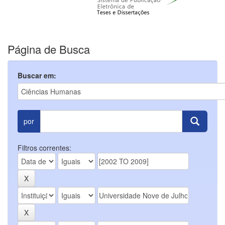
Página de Busca
Buscar em:
por
Filtros correntes: