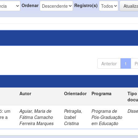
Ordenar
Registro(s)
Anterior
1
P
Autor
Orientador
Programa
Tipo
doc
só: um
Aguiar, Maria de
Petraglia,
Programa de
Diss
re a
Fátima Camacho
Izabel
Pós-Graduação
Ferreira Marques
Cristina
em Educação