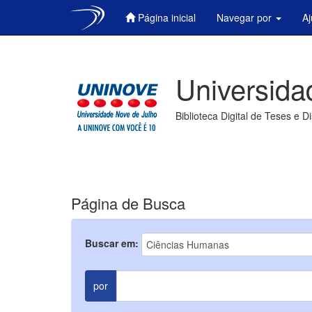
Página inicial
Navegar por
A
Skip
navigation
Universida
Biblioteca Digital de Teses e D
Página de Busca
Buscar em:
por