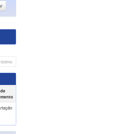
róximo
 de
umento
ertação