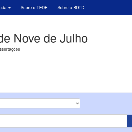
juda
Sobre o TEDE
Sobre a BDTD
de Nove de Julho
issertações