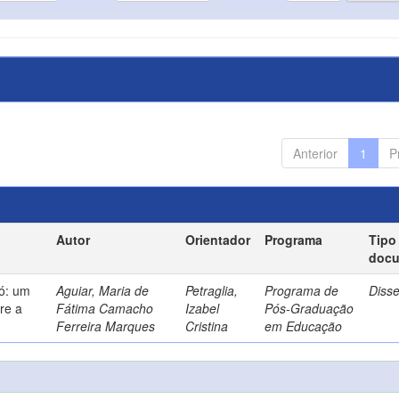
Anterior
1
P
Autor
Orientador
Programa
Tipo
doc
só: um
Aguiar, Maria de
Petraglia,
Programa de
Diss
re a
Fátima Camacho
Izabel
Pós-Graduação
Ferreira Marques
Cristina
em Educação