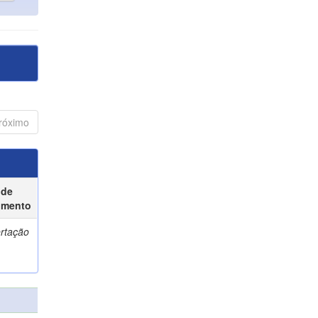
róximo
 de
umento
ertação