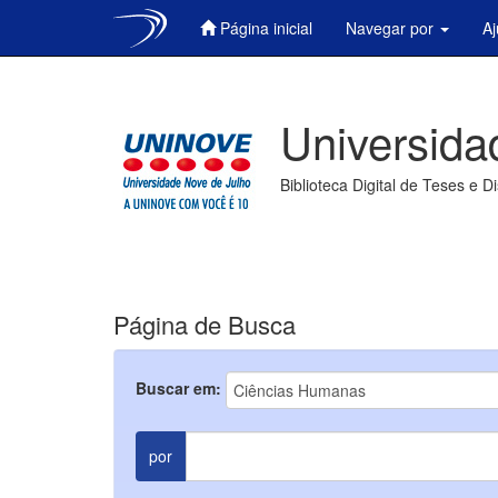
Página inicial
Navegar por
A
Skip
navigation
Universida
Biblioteca Digital de Teses e D
Página de Busca
Buscar em:
por