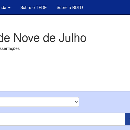
juda
Sobre o TEDE
Sobre a BDTD
de Nove de Julho
issertações