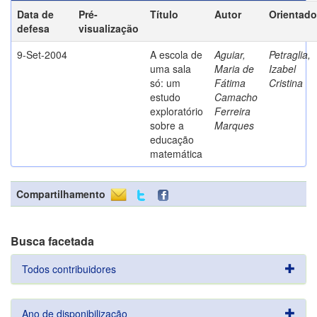
Data de
Pré-
Título
Autor
Orientado
defesa
visualização
9-Set-2004
A escola de
Aguiar,
Petraglia,
uma sala
Maria de
Izabel
só: um
Fátima
Cristina
estudo
Camacho
exploratório
Ferreira
sobre a
Marques
educação
matemática
Compartilhamento
Busca facetada
Todos contribuidores
Ano de disponibilização