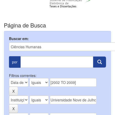
Página de Busca
Buscar em:
por
Filtros correntes: