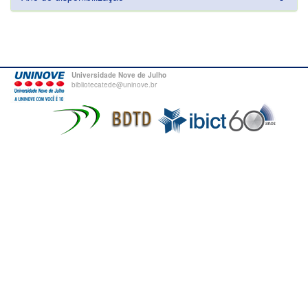
Universidade Nove de Julho
bibliotecatede@uninove.br