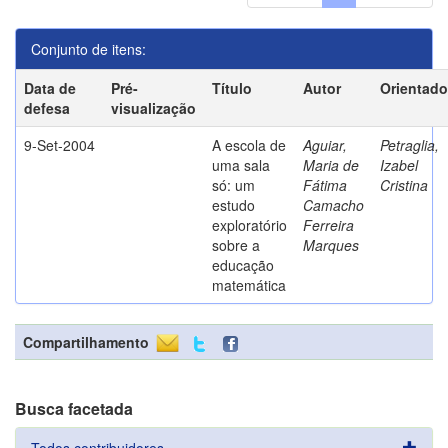
Conjunto de itens:
Data de
Pré-
Título
Autor
Orientado
defesa
visualização
9-Set-2004
A escola de
Aguiar,
Petraglia,
uma sala
Maria de
Izabel
só: um
Fátima
Cristina
estudo
Camacho
exploratório
Ferreira
sobre a
Marques
educação
matemática
Compartilhamento
Busca facetada