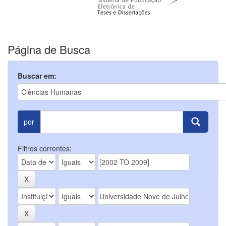
Página de Busca
Buscar em:
por
Filtros correntes: