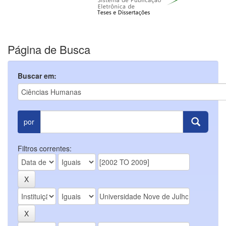
Página de Busca
Buscar em:
por
Filtros correntes: