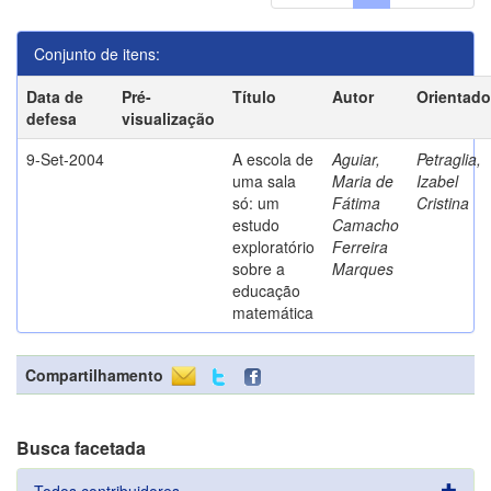
Conjunto de itens:
Data de
Pré-
Título
Autor
Orientado
defesa
visualização
9-Set-2004
A escola de
Aguiar,
Petraglia,
uma sala
Maria de
Izabel
só: um
Fátima
Cristina
estudo
Camacho
exploratório
Ferreira
sobre a
Marques
educação
matemática
Compartilhamento
Busca facetada