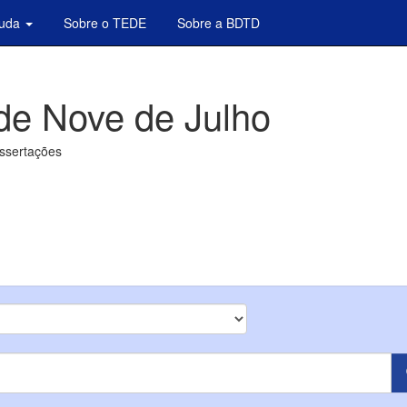
juda
Sobre o TEDE
Sobre a BDTD
de Nove de Julho
issertações