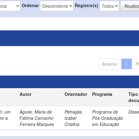
Ordenar
Registro(s)
Anterior
1
P
Autor
Orientador
Programa
Tipo
doc
só: um
Aguiar, Maria de
Petraglia,
Programa de
Diss
re a
Fátima Camacho
Izabel
Pós-Graduação
Ferreira Marques
Cristina
em Educação