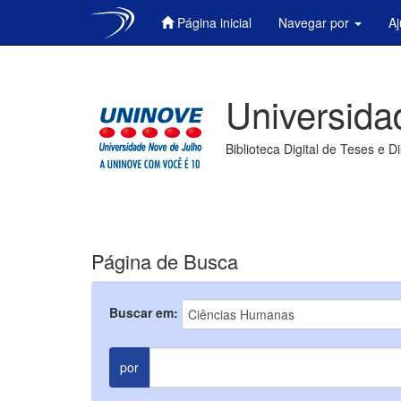
Página inicial
Navegar por
A
Skip
navigation
Universida
Biblioteca Digital de Teses e D
Página de Busca
Buscar em:
por