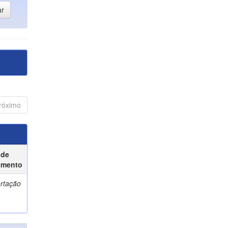
róximo
 de
umento
ertação