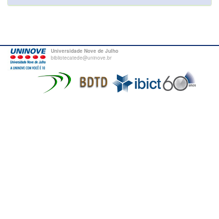
Universidade Nove de Julho
bibliotecatede@uninove.br