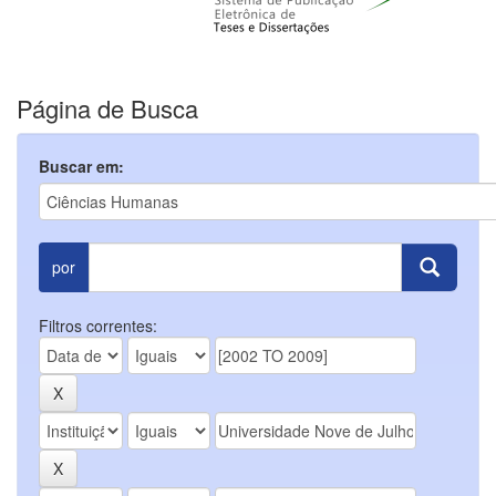
Página de Busca
Buscar em:
por
Filtros correntes: