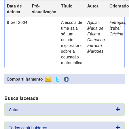
Data de
Pré-
Título
Autor
Orientado
defesa
visualização
9-Set-2004
A escola de
Aguiar,
Petraglia,
uma sala
Maria de
Izabel
só: um
Fátima
Cristina
estudo
Camacho
exploratório
Ferreira
sobre a
Marques
educação
matemática
Compartilhamento
Busca facetada
Autor
Todos contribuidores