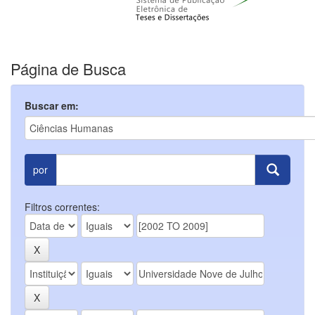
Página de Busca
Buscar em:
por
Filtros correntes: