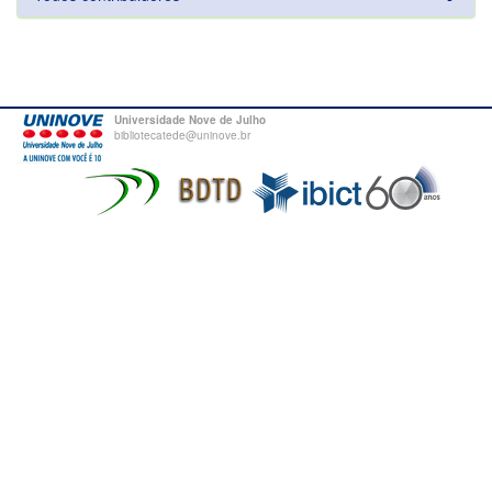
Universidade Nove de Julho
bibliotecatede@uninove.br