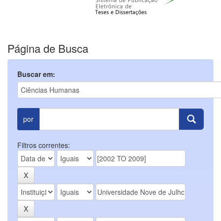
Página de Busca
Buscar em:
por
Filtros correntes: