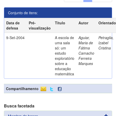
Conjunto de itens:
Data de
Pré-
Título
Autor
Orientado
defesa
visualização
9-Set-2004
A escola de
Aguiar,
Petraglia,
uma sala
Maria de
Izabel
só: um
Fátima
Cristina
estudo
Camacho
exploratório
Ferreira
sobre a
Marques
educação
matemática
Compartilhamento
Busca facetada